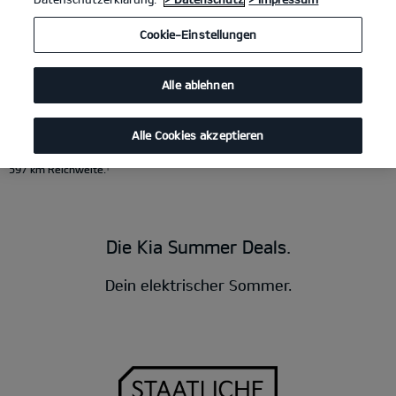
Kia EV4 81.4-kWh-Batterie, FWD GT-Line
(Strom/Reduktionsgetriebe); 150
Cookie-Einstellungen
kW (204 PS): Stromverbrauch kombiniert 15,8 kWh/100 km; CO₂-Emissionen
kombiniert 0 g/km; CO₂-Klasse A. Bis zu 584 km Reichweite.
1
Kia EV2 Frontantrieb, 4-Sitzer, 61,0-kWh-Batterie GT-Line
Alle ablehnen
(Strom/Reduktionsgetriebe); 99.5 kW (135 PS): Stromverbrauch kombiniert
16,3 kWh/100 km; CO₂-Emissionen kombiniert 0 g/km; CO₂-Klasse A. Bis zu
413 km Reichweite.
1
Kia EV3 Frontantrieb, 81,4-kWh-Batterie GT-Line
Alle Cookies akzeptieren
(Strom/Reduktionsgetriebe); 150 kW (204 PS): Stromverbrauch kombiniert
16,2 kWh/100 km; CO₂-Emissionen kombiniert 0 g/km; CO₂-Klasse A. Bis zu
597 km Reichweite.
1
Die Kia Summer Deals.
Dein elektrischer Sommer.