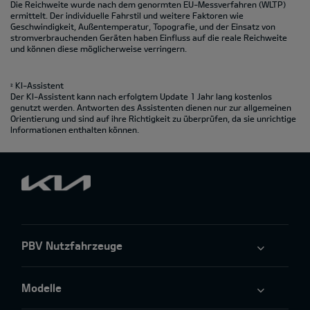
Die Reichweite wurde nach dem genormten EU-Messverfahren (WLTP)
ermittelt. Der individuelle Fahrstil und weitere Faktoren wie
Geschwindigkeit, Außentemperatur, Topografie‚ und der Einsatz von
stromverbrauchenden Geräten haben Einfluss auf die reale Reichweite
und können diese möglicherweise verringern.
KI-Assistent
2
Der KI-Assistent kann nach erfolgtem Update 1 Jahr lang kostenlos
genutzt werden. Antworten des Assistenten dienen nur zur allgemeinen
Orientierung und sind auf ihre Richtigkeit zu überprüfen, da sie unrichtige
Informationen enthalten können.
PBV Nutzfahrzeuge
Modelle