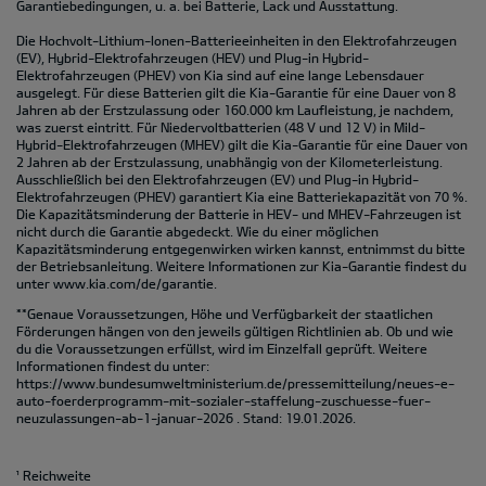
Garantiebedingungen, u. a. bei Batterie, Lack und Ausstattung.
Die Hochvolt-Lithium-Ionen-Batterieeinheiten in den Elektrofahrzeugen
(EV), Hybrid-Elektrofahrzeugen (HEV) und Plug-in Hybrid-
Elektrofahrzeugen (PHEV) von Kia sind auf eine lange Lebensdauer
ausgelegt. Für diese Batterien gilt die Kia-Garantie für eine Dauer von 8
Jahren ab der Erstzulassung oder 160.000 km Laufleistung, je nachdem,
was zuerst eintritt. Für Niedervoltbatterien (48 V und 12 V) in Mild-
Hybrid-Elektrofahrzeugen (MHEV) gilt die Kia-Garantie für eine Dauer von
2 Jahren ab der Erstzulassung, unabhängig von der Kilometerleistung.
Ausschließlich bei den Elektrofahrzeugen (EV) und Plug-in Hybrid-
Elektrofahrzeugen (PHEV) garantiert Kia eine Batteriekapazität von 70 %.
Die Kapazitätsminderung der Batterie in HEV- und MHEV-Fahrzeugen ist
nicht durch die Garantie abgedeckt. Wie du einer möglichen
Kapazitätsminderung entgegenwirken wirken kannst, entnimmst du bitte
der Betriebsanleitung. Weitere Informationen zur Kia-Garantie findest du
unter
www.kia.com/de/garantie.
**Genaue Voraussetzungen, Höhe und Verfügbarkeit der staatlichen
Förderungen hängen von den jeweils gültigen Richtlinien ab. Ob und wie
du die Voraussetzungen erfüllst, wird im Einzelfall geprüft. Weitere
Informationen findest du unter:
https://www.bundesumweltministerium.de/pressemitteilung/neues-e-
auto-foerderprogramm-mit-sozialer-staffelung-zuschuesse-fuer-
neuzulassungen-ab-1-januar-2026
. Stand: 19.01.2026.
¹ Reichweite