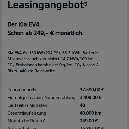
Leasingangebot
3
Der Kia EV4.
Schon ab 249,- € monatlich.
Kia EV4 Air
150 kW (204 PS), 58,3-kWh-Batterie:
Stromverbrauch kombiniert 14,7 kWh/100 km;
CO
-Emissionen kombiniert 0 g/km; CO
-Klasse A.
2
2
Bis zu 440 km Reichweite.
1
Fahrzeugpreis
37.590,00 €
Einmalige Leasing-Sonderzahlung
3.409,00 €
Laufzeit in Monaten
48
Gesamtlaufleistung
40.000 km
Monatliche Raten à
249,00 €
Gesamtbetrag
15.361,00 €