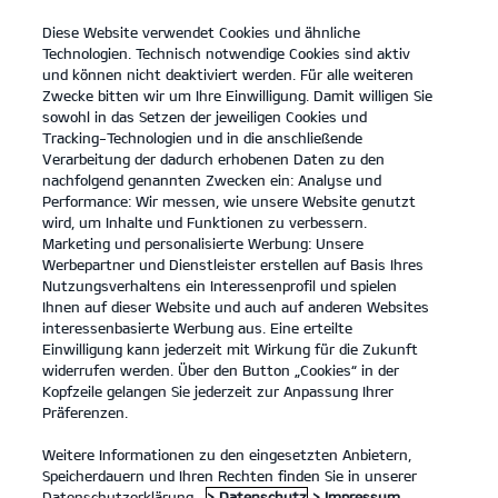
Diese Website verwendet Cookies und ähnliche
open
Technologien. Technisch notwendige Cookies sind aktiv
menu
und können nicht deaktiviert werden. Für alle weiteren
KONTAKT
Zwecke bitten wir um Ihre Einwilligung. Damit willigen Sie
sowohl in das Setzen der jeweiligen Cookies und
Tracking-Technologien und in die anschließende
Verarbeitung der dadurch erhobenen Daten zu den
nachfolgend genannten Zwecken ein: Analyse und
Förderung & Steuervorteile
Performance: Wir messen, wie unsere Website genutzt
wird, um Inhalte und Funktionen zu verbessern.
Marketing und personalisierte Werbung: Unsere
Förderung &
Werbepartner und Dienstleister erstellen auf Basis Ihres
Nutzungsverhaltens ein Interessenprofil und spielen
Steuervorteile
Ihnen auf dieser Website und auch auf anderen Websites
interessenbasierte Werbung aus. Eine erteilte
Einwilligung kann jederzeit mit Wirkung für die Zukunft
widerrufen werden. Über den Button „Cookies“ in der
Kopfzeile gelangen Sie jederzeit zur Anpassung Ihrer
Präferenzen.
Weitere Informationen zu den eingesetzten Anbietern,
Bundesministerium der Finanzen
Speicherdauern und Ihren Rechten finden Sie in unserer
(BMF)
Datenschutzerklärung.
> Datenschutz
> Impressum