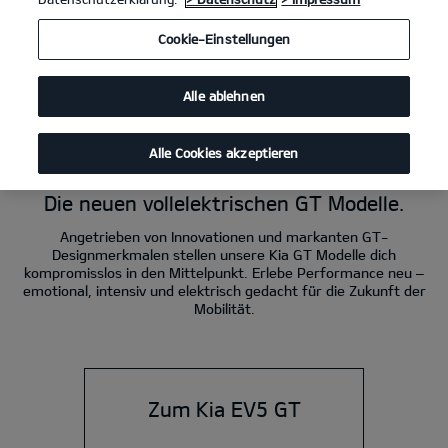
Kia EV3 GT 215 kW (292 PS): Stromverbrauch kombiniert 19,3 kWh/100 km;
Cookie-Einstellungen
CO₂-Emissionen kombiniert 0 g/km; CO₂-Klasse A.
Kia EV4 GT 215 kW (292 PS): Stromverbrauch kombiniert 19,7 kWh/100 km;
CO₂-Emissionen kombiniert 0 g/km; CO₂-Klasse A.
Alle ablehnen
Kia EV5 GT 225 kW (306 PS): Stromverbrauch kombiniert 18,6 kWh/100 km;
CO₂-Emission kombiniert 0 g/km; CO₂-Klasse A.
Alle Cookies akzeptieren
Power. Elektro. GT.
Die neuen vollelektrischen GT Modelle.
Angetrieben von Innovationen und markanten GT-
Designmerkmalen stellen unsere Kia GT Modelle dich
kompromisslos in den Mittelpunkt. Erlebe Performance neu –
emotional, intensiv und elektrisch gedacht für die Zukunft der
Mobilität.
Zum Kia EV5 GT