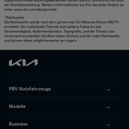
Kapazitätsminderung entgegenwirken wirken kannst, entnimmst du bitte
der Betriebsanleitung. Weitere Informationen zur Kia-Garantie findest du
unter
www.kia.com/de/garantie.
¹ Reichweite
Die Reichweite wurde nach dem genormten EU-Messverfahren (WLTP)
ermittelt. Der individuelle Fahrstil und weitere Faktoren wie
Geschwindigkeit, Außentemperatur, Topografie‚ und der Einsatz von
stromverbrauchenden Geräten haben Einfluss auf die reale Reichweite
und können diese möglicherweise verringern.
PBV Nutzfahrzeuge
Modelle
Business