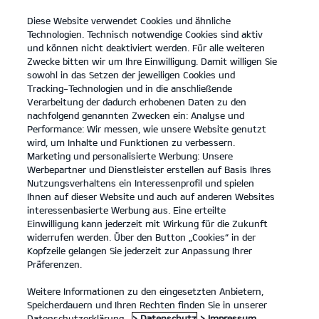
Diese Website verwendet Cookies und ähnliche
open
Technologien. Technisch notwendige Cookies sind aktiv
menu
und können nicht deaktiviert werden. Für alle weiteren
KONTAKT
Zwecke bitten wir um Ihre Einwilligung. Damit willigen Sie
sowohl in das Setzen der jeweiligen Cookies und
Tracking-Technologien und in die anschließende
...
ANLEITUNGEN
Verarbeitung der dadurch erhobenen Daten zu den
nachfolgend genannten Zwecken ein: Analyse und
Performance: Wir messen, wie unsere Website genutzt
ANLEITUNGEN
wird, um Inhalte und Funktionen zu verbessern.
Marketing und personalisierte Werbung: Unsere
Werbepartner und Dienstleister erstellen auf Basis Ihres
Nutzungsverhaltens ein Interessenprofil und spielen
Ihnen auf dieser Website und auch auf anderen Websites
interessenbasierte Werbung aus. Eine erteilte
Einwilligung kann jederzeit mit Wirkung für die Zukunft
widerrufen werden. Über den Button „Cookies“ in der
Kopfzeile gelangen Sie jederzeit zur Anpassung Ihrer
Kia EV6 84-kWh-Batterie, Hinterradantrieb Air
Präferenzen.
(Strom/Reduktionsgetriebe); 168 kW (229 PS): Stromverbrauch
kombiniert 16,9 kWh/100 km; CO₂-Emissionen kombiniert 0 g/km; CO₂-
Klasse A. Bis zu 582 km Reichweite.
Weitere Informationen zu den eingesetzten Anbietern,
Speicherdauern und Ihren Rechten finden Sie in unserer
1
Datenschutzerklärung.
> Datenschutz
> Impressum