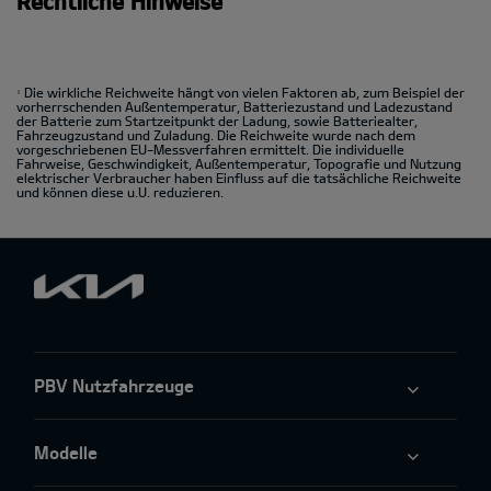
Rechtliche Hinweise
Die wirkliche Reichweite hängt von vielen Faktoren ab, zum Beispiel der
1
vorherrschenden Außentemperatur, Batteriezustand und Ladezustand
der Batterie zum Startzeitpunkt der Ladung, sowie Batteriealter,
Fahrzeugzustand und Zuladung. Die Reichweite wurde nach dem
vorgeschriebenen EU-Messverfahren ermittelt. Die individuelle
Fahrweise, Geschwindigkeit, Außentemperatur, Topografie und Nutzung
elektrischer Verbraucher haben Einfluss auf die tatsächliche Reichweite
und können diese u.U. reduzieren.
PBV Nutzfahrzeuge
Modelle