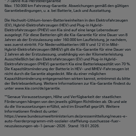
* 7-Jahre-Kia-Herstellergarantie
Max. 150.000 km Fahrzeug-Garantie. Abweichungen gemäß den gültigen
Garantiebedingungen, u. a. bei Batterie, Lack und Ausstattung.
Die Hochvolt-Lithium-Ionen-Batterieeinheiten in den Elektrofahrzeugen
(EV), Hybrid-Elektrofahrzeugen (HEV) und Plug-in Hybrid-
Elektrofahrzeugen (PHEV) von Kia sind auf eine lange Lebensdauer
ausgelegt. Für diese Batterien gilt die Kia-Garantie für eine Dauer von 8
Jahren ab der Erstzulassung oder 160.000 km Laufleistung, je nachdem,
was zuerst eintritt. Für Niedervoltbatterien (48 V und 12 V) in Mild-
Hybrid-Elektrofahrzeugen (MHEV) gilt die Kia-Garantie für eine Dauer von
2 Jahren ab der Erstzulassung, unabhängig von der Kilometerleistung.
Ausschließlich bei den Elektrofahrzeugen (EV) und Plug-in Hybrid-
Elektrofahrzeugen (PHEV) garantiert Kia eine Batteriekapazität von 70 %.
Die Kapazitätsminderung der Batterie in HEV- und MHEV-Fahrzeugen ist
nicht durch die Garantie abgedeckt. Wie du einer möglichen
Kapazitätsminderung entgegenwirken wirken kannst, entnimmst du bitte
der Betriebsanleitung. Weitere Informationen zur Kia-Garantie findest du
unter
www.kia.com/de/garantie.
**Genaue Voraussetzungen, Höhe und Verfügbarkeit der staatlichen
Förderungen hängen von den jeweils gültigen Richtlinien ab. Ob und wie
du die Voraussetzungen erfüllst, wird im Einzelfall geprüft. Weitere
Informationen findest du unter:
https://www.bundesumweltministerium.de/pressemitteilung/neues-e-
auto-foerderprogramm-mit-sozialer-staffelung-zuschuesse-fuer-
neuzulassungen-ab-1-januar-2026
. Stand: 19.01.2026.