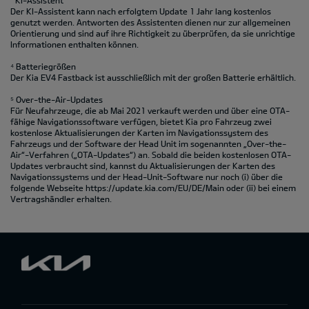
³ KI-Assistent
Der KI-Assistent kann nach erfolgtem Update 1 Jahr lang kostenlos
genutzt werden. Antworten des Assistenten dienen nur zur allgemeinen
Orientierung und sind auf ihre Richtigkeit zu überprüfen, da sie unrichtige
Informationen enthalten können.
⁴ Batteriegrößen
Der Kia EV4 Fastback ist ausschließlich mit der großen Batterie erhältlich.
⁵ Over-the-Air-Updates
Für Neufahrzeuge, die ab Mai 2021 verkauft werden und über eine OTA-
fähige Navigationssoftware verfügen, bietet Kia pro Fahrzeug zwei
kostenlose Aktualisierungen der Karten im Navigationssystem des
Fahrzeugs und der Software der Head Unit im sogenannten „Over-the-
Air“-Verfahren („OTA-Updates“) an. Sobald die beiden kostenlosen OTA-
Updates verbraucht sind, kannst du Aktualisierungen der Karten des
Navigationssystems und der Head-Unit-Software nur noch (i) über die
folgende Webseite https://update.kia.com/EU/DE/Main oder (ii) bei einem
Vertragshändler erhalten.