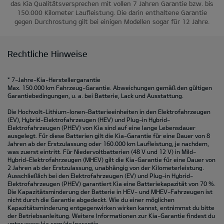
das Kia Qualitätsversprechen mit vollen 7 Jahren Garantie bzw. bis
150.000 Kilometer Laufleistung. Die darin enthaltene Garantie
gegen Durchrostung gilt bei einigen Modellen sogar für 12 Jahre.
Rechtliche Hinweise
* 7-Jahre-Kia-Herstellergarantie
Max. 150.000 km Fahrzeug-Garantie. Abweichungen gemäß den gültigen
Garantiebedingungen, u. a. bei Batterie, Lack und Ausstattung.
Die Hochvolt-Lithium-Ionen-Batterieeinheiten in den Elektrofahrzeugen
(EV), Hybrid-Elektrofahrzeugen (HEV) und Plug-in Hybrid-
Elektrofahrzeugen (PHEV) von Kia sind auf eine lange Lebensdauer
ausgelegt. Für diese Batterien gilt die Kia-Garantie für eine Dauer von 8
Jahren ab der Erstzulassung oder 160.000 km Laufleistung, je nachdem,
was zuerst eintritt. Für Niedervoltbatterien (48 V und 12 V) in Mild-
Hybrid-Elektrofahrzeugen (MHEV) gilt die Kia-Garantie für eine Dauer von
2 Jahren ab der Erstzulassung, unabhängig von der Kilometerleistung.
Ausschließlich bei den Elektrofahrzeugen (EV) und Plug-in Hybrid-
Elektrofahrzeugen (PHEV) garantiert Kia eine Batteriekapazität von 70 %.
Die Kapazitätsminderung der Batterie in HEV- und MHEV-Fahrzeugen ist
nicht durch die Garantie abgedeckt. Wie du einer möglichen
Kapazitätsminderung entgegenwirken wirken kannst, entnimmst du bitte
der Betriebsanleitung. Weitere Informationen zur Kia-Garantie findest du
unter
www.kia.com/de/garantie.