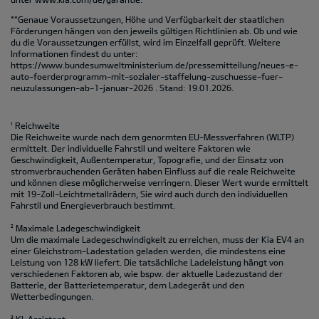
**Genaue Voraussetzungen, Höhe und Verfügbarkeit der staatlichen
Förderungen hängen von den jeweils gültigen Richtlinien ab. Ob und wie
du die Voraussetzungen erfüllst, wird im Einzelfall geprüft. Weitere
Informationen findest du unter:
https://www.bundesumweltministerium.de/pressemitteilung/neues-e-
auto-foerderprogramm-mit-sozialer-staffelung-zuschuesse-fuer-
neuzulassungen-ab-1-januar-2026
. Stand: 19.01.2026.
¹ Reichweite
Die Reichweite wurde nach dem genormten EU-Messverfahren (WLTP)
ermittelt. Der individuelle Fahrstil und weitere Faktoren wie
Geschwindigkeit, Außentemperatur, Topografie‚ und der Einsatz von
stromverbrauchenden Geräten haben Einfluss auf die reale Reichweite
und können diese möglicherweise verringern. Dieser Wert wurde ermittelt
mit 19-Zoll-Leichtmetallrädern, Sie wird auch durch den individuellen
Fahrstil und Energieverbrauch bestimmt.
² Maximale Ladegeschwindigkeit
Um die maximale Ladegeschwindigkeit zu erreichen, muss der Kia EV4 an
einer Gleichstrom-Ladestation geladen werden, die mindestens eine
Leistung von 128 kW liefert. Die tatsächliche Ladeleistung hängt von
verschiedenen Faktoren ab, wie bspw. der aktuelle Ladezustand der
Batterie, der Batterietemperatur, dem Ladegerät und den
Wetterbedingungen.