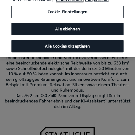
Kia EV4 GT-Line
150 kW (204 PS): Stromverbrauch kombiniert 15,8 kWh/100
Cookie-Einstellungen
km. CO
-Emissionen kombiniert 0 g/km. CO
-Klasse A.
2
2
Alle ablehnen
Der Kia EV4.
Entdecke die Welt in neuem Licht.
Alle Cookies akzeptieren
Der Kia EV4 wurde entwickelt, um dein Fahrerlebnis mit
modernster Technologie und Komfort zu verbessern. Er bietet
eine beeindruckende elektrische Reichweite von bis zu 633 km¹
sowie Schnellladetechnologie², mit der du in ca. 30 Minuten von
10 % auf 80 % laden kannst. Im Innenraum besticht er durch
sein großzügiges Raumangebot und innovativen Komfort, zum
Beispiel mit Premium-Relaxation-Sitzen sowie einem Theater-
und Ruhemodus.
Das 76,2 cm (30 Zoll) Panorama-Display sorgt für ein
beeindruckendes Fahrerlebnis und der KI-Assistent³ unterstützt
dich im Alltag.