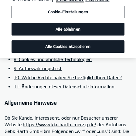
5. Kategorien von Empfängern personenbezogener
Cookie-Einstellungen
Daten
6. Einsatz von Social-Media-Plug-ins im Rahmen von
Alle ablehnen
Social Media
7. Einbindung von Diensten und Inhalten weiterer
Alle Cookies akzeptieren
Dritter
8. Cookies und ähnliche Technologien
9. Aufbewahrungsfrist
10. Welche Rechte haben Sie bezüglich Ihrer Daten?
11. Änderungen dieser Datenschutzinformation
Allgemeine Hinweise
Ob Sie Kunde, Interessent, oder nur Besucher unserer
Website
https://www.kia-barth-merzig.de/
der Autohaus
Gebr. Barth GmbH (im Folgenden „wir“ oder „uns“) sind: Die