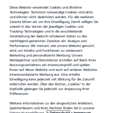
Diese Website verwendet Cookies und ähnliche
open
Technologien. Technisch notwendige Cookies sind aktiv
menu
und können nicht deaktiviert werden. Für alle weiteren
KONTAKT
Zwecke bitten wir um Ihre Einwilligung. Damit willigen Sie
sowohl in das Setzen der jeweiligen Cookies und
Tracking-Technologien und in die anschließende
DATENSCHUTZ
Verarbeitung der dadurch erhobenen Daten zu den
nachfolgend genannten Zwecken ein: Analyse und
Performance: Wir messen, wie unsere Website genutzt
DATENSCHUTZ
wird, um Inhalte und Funktionen zu verbessern.
Marketing und personalisierte Werbung: Unsere
Inhaltsverzeichnis
Werbepartner und Dienstleister erstellen auf Basis Ihres
Nutzungsverhaltens ein Interessenprofil und spielen
Ihnen auf dieser Website und auch auf anderen Websites
Allgemeine Hinweise
interessenbasierte Werbung aus. Eine erteilte
1. Anwendungsbereich - verantwortliche Stelle -
Einwilligung kann jederzeit mit Wirkung für die Zukunft
widerrufen werden. Über den Button „Cookies“ in der
Datenschutzbeauftragter
Kopfzeile gelangen Sie jederzeit zur Anpassung Ihrer
Präferenzen.
2. Wie erfassen wir Ihre Daten?
3. Probefahrt
Weitere Informationen zu den eingesetzten Anbietern,
Speicherdauern und Ihren Rechten finden Sie in unserer
4. Gewinnspiele
Datenschutzerklärung.
> Datenschutz
> Impressum