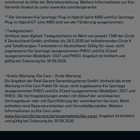
entnimmst du bitte der Betriebsanleitung. Weitere Informationen zur Kia-
Garantie findest du unter
www.kia.com/de/garantie.
** Die Versionen Kia Sportage Plug-in Hybrid Spirit AWD und Kia Sportage
Plug-in Hybrid GT-Line AWD sind von der Förderung ausgenommen.
Tankgutschein
3
Umfasst zwei digitale Tankgutscheine im Wert von jeweils 150€ der Circle
K Deutschland GmbH, einlösbar bis 28.5.2030 bei teilnehmenden Circle K
und TotalEnergies-Tankstellen in Deutschland. Gültig für neue, nicht
zugelassene Kia Sportage (ausgenommen PHEV) und Kia XCeed
(ausgenommen Modelljahr 2027 und PHEV). Angebot ist limitiert und
gültig bei Zulassung bis 30.09.2026.
Gratis-Wartung: Kia Care – Erste Wartung
4
Ein Angebot der Real Garant Garantiesysteme GmbH. Umfasst die erste
Wartung im Kia Care Paket für neue, nicht zugelassene Kia Sportage
(ausgenommen PHEV) und Kia XCeed (ausgenommen Modelljahr 2027 und
PHEV). Die Vertragsleistungen enden mit Ablauf der vereinbarten
Vertragsdauer oder mit Durchführung der vereinbarten Services. Nicht
enthalten sind Reparaturarbeiten und Verschleißprodukte. Weitere
Informationen zu Kia Care unter
www.kia.com/de/service/serviceangebote/kia-care/.
Angebot ist limitiert
und gültig bei Zulassung bis 30.09.2026.