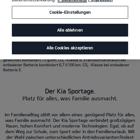
KI-generierter Inhalt.
Cookie-Einstellungen
Kia Sportage 1.6 T-GDI 48V AWD DCT
(Benzin/Automatik); 132 kW (180 PS):
Kraftstoffverbrauch kombiniert 7,8 l/100 km; CO
-Emissionen kombiniert
2
177 g/km. CO
-Klasse G.
2
Alle ablehnen
Kia Sportage Hybrid 1.6 T-GDI Hybrid AWD
(Benzin/Automatik); 176 kW (239
PS): Kraftstoffverbrauch kombiniert 6,5 l/100 km; CO
- Emissionen
2
kombiniert 147 g/km. CO
-Klasse E.
2
Kia Sportage Plug-in Hybrid 1.6 T-GDI AT AWD
(Benzin/Strom/Automatik);
Alle Cookies akzeptieren
212 kW (288 PS): Kraftstoffverbrauch gewichtet kombiniert 3,3 l/100 km;
Stromverbrauch gewichtet kombiniert 11,1 kWh/100 km; CO
-Emissionen
2
gewichtet kombiniert 75 g/km. CO
-Klasse B. Kraftstoffverbrauch bei
2
entladener Batterie kombiniert 6,7 l/100 km. CO
-Klasse bei entladener
2
Batterie E.
Der Kia Sportage.
Platz für alles, was Familie ausmacht.
Im Familienalltag zählt vor allem eines: genügend Platz für alles,
was Familie ausmacht. Der Kia Sportage verbindet großzügigen
Raum, hohen Komfort und moderne Technologien. Egal, ob auf
dem Weg zur Schule, zum Sport oder in den Familienurlaub. Mit
der Wahl zwischen unterschiedlichen Antriebsvarianten findest