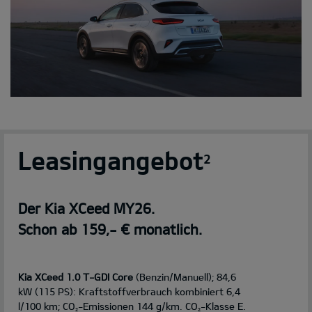
Leasingangebot
2
Der Kia XCeed MY26.
Schon ab 159,- € monatlich.
Kia XCeed 1.0 T-GDI Core
(Benzin/Manuell); 84,6
kW (115 PS): Kraftstoffverbrauch kombiniert 6,4
l/100 km; CO
-Emissionen 144 g/km. CO
-Klasse E.
2
2