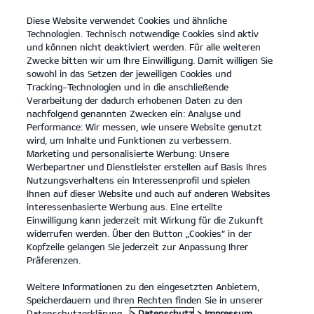
Diese Website verwendet Cookies und ähnliche
open
Technologien. Technisch notwendige Cookies sind aktiv
menu
und können nicht deaktiviert werden. Für alle weiteren
KONTAKT
Zwecke bitten wir um Ihre Einwilligung. Damit willigen Sie
sowohl in das Setzen der jeweiligen Cookies und
Tracking-Technologien und in die anschließende
...
ANGEBOTE
Verarbeitung der dadurch erhobenen Daten zu den
nachfolgend genannten Zwecken ein: Analyse und
Performance: Wir messen, wie unsere Website genutzt
KIA SERVICEANGEBOTE
wird, um Inhalte und Funktionen zu verbessern.
Marketing und personalisierte Werbung: Unsere
Werbepartner und Dienstleister erstellen auf Basis Ihres
Nutzungsverhaltens ein Interessenprofil und spielen
Ihnen auf dieser Website und auch auf anderen Websites
interessenbasierte Werbung aus. Eine erteilte
Einwilligung kann jederzeit mit Wirkung für die Zukunft
Angebote
widerrufen werden. Über den Button „Cookies“ in der
Kopfzeile gelangen Sie jederzeit zur Anpassung Ihrer
Präferenzen.
Unsere Service Angebote.
Weitere Informationen zu den eingesetzten Anbietern,
Speicherdauern und Ihren Rechten finden Sie in unserer
Wir haben eine Reihe von Service Angeboten für Kia Besitzer,
Datenschutzerklärung.
> Datenschutz
> Impressum